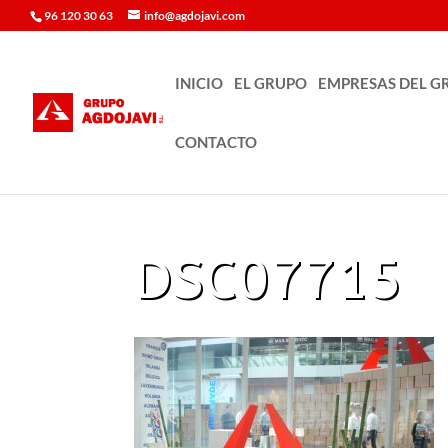
96 120 30 63
info@agdojavi.com
INICIO
EL GRUPO
EMPRESAS DEL G
CONTACTO
DSC07715