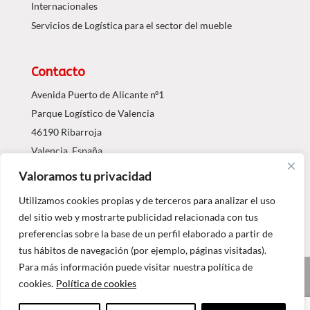
Internacionales
Servicios de Logística para el sector del mueble
Contacto
Avenida Puerto de Alicante nº1
Parque Logístico de Valencia
46190 Ribarroja
Valencia, España
Valoramos tu privacidad
Tel.: 96 1203063
info@agdojavi.com
Utilizamos cookies propias y de terceros para analizar el uso
del sitio web y mostrarte publicidad relacionada con tus
preferencias sobre la base de un perfil elaborado a partir de
tus hábitos de navegación (por ejemplo, páginas visitadas).
Para más información puede visitar nuestra política de
© 2017 - GRUPO AGDOJAVI
cookies.
Política de cookies
Aviso Legal
Política de Privacidad