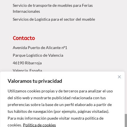
Servicio de transporte de muebles para Ferias
Internacionales
Servicios de Logística para el sector del mueble
Contacto
Avenida Puerto de Alicante nº1
Parque Logístico de Valencia
46190 Ribarroja
Valencia, España
Valoramos tu privacidad
Tel.: 96 1203063
info@agdojavi.com
Utilizamos cookies propias y de terceros para analizar el uso
del sitio web y mostrarte publicidad relacionada con tus
preferencias sobre la base de un perfil elaborado a partir de
tus hábitos de navegación (por ejemplo, páginas visitadas).
Para más información puede visitar nuestra política de
© 2017 - GRUPO AGDOJAVI
cookies.
Política de cookies