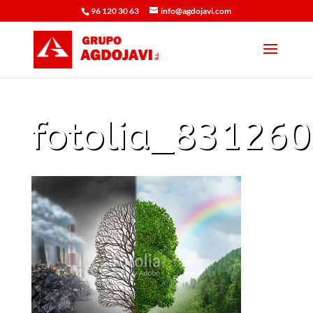
96 120 30 63
info@agdojavi.com
fotolia_83126