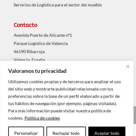
Servicios de Logística para el sector del mueble
Contacto
Avenida Puerto de Alicante nº1
Parque Logístico de Valencia
46190 Ribarroja
Valencia, España
Valoramos tu privacidad
Tel.: 96 1203063
info@agdojavi.com
Utilizamos cookies propias y de terceros para analizar el uso
del sitio web y mostrarte publicidad relacionada con tus
preferencias sobre la base de un perfil elaborado a partir de
tus hábitos de navegación (por ejemplo, páginas visitadas).
Para más información puede visitar nuestra política de
© 2017 - GRUPO AGDOJAVI
cookies.
Política de cookies
Aviso Legal
Política de Privacidad
Política de cookies
Canal de Denuncias
Personalizar
Rechazar todo
Aceptar todo