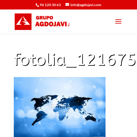
96 120 30 63
info@agdojavi.com
fotolia_12167