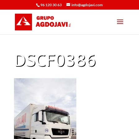
96 120 30 63
info@agdojavi.com
DSCF0386